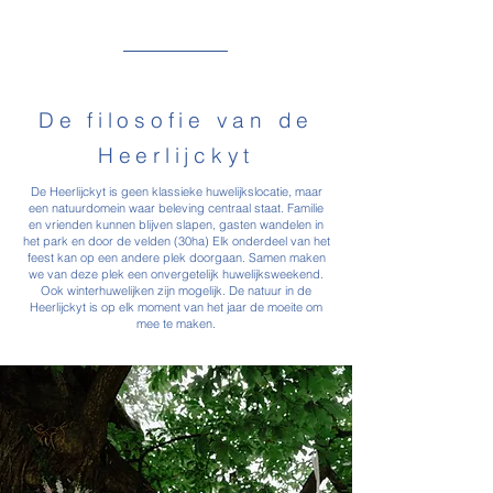
De filosofie van de
Heerlijckyt
De Heerlijckyt is geen klassieke huwelijkslocatie, maar
een natuurdomein waar beleving centraal staat. Familie
en vrienden kunnen blijven slapen, gasten wandelen in
het park en door de velden (30ha) Elk onderdeel van het
feest kan op een andere plek doorgaan. Samen maken
we van deze plek een onvergetelijk huwelijksweekend.
Ook winterhuwelijken zijn mogelijk. De natuur in de
Heerlijckyt is op elk moment van het jaar de moeite om
mee te maken.