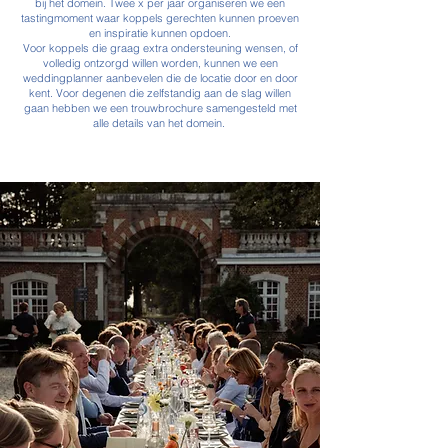
bij het domein. Twee x per jaar organiseren we een
tastingmoment waar koppels gerechten kunnen proeven
en inspiratie kunnen opdoen.
Voor koppels die graag extra ondersteuning wensen, of
volledig ontzorgd willen worden, kunnen we een
weddingplanner aanbevelen die de locatie door en door
kent. Voor degenen die zelfstandig aan de slag willen
gaan hebben we een trouwbrochure samengesteld met
alle
details van het domein.